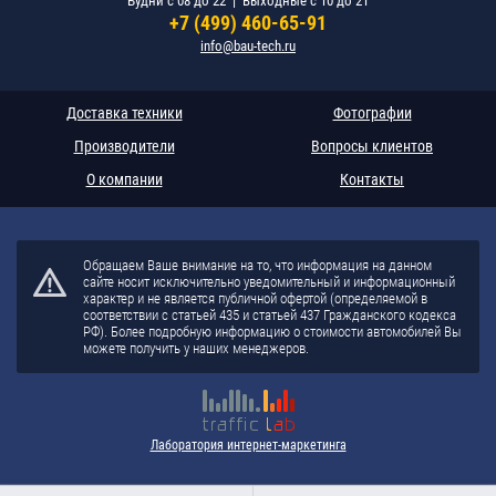
Будни c 08 до 22 | Выходные c 10 до 21
+7 (499) 460-65-91
info@bau-tech.ru
Доставка техники
Фотографии
Производители
Вопросы клиентов
О компании
Контакты
Обращаем Ваше внимание на то, что информация на данном
сайте носит исключительно уведомительный и информационный
характер и не является публичной офертой (определяемой в
соответствии с статьей 435 и статьей 437 Гражданского кодекса
РФ). Более подробную информацию о стоимости автомобилей Вы
можете получить у наших менеджеров.
Лаборатория интернет-маркетинга