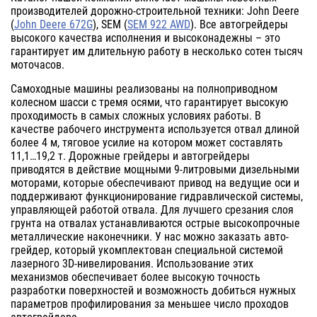
производителей дорожно-строительной техники: John Deere
(
John Deere 672G
), SEM (
SEM 922 AWD
). Все автогрейдеры
высокого качества исполнения и высоконадежны – это
гарантирует им длительную работу в несколько сотен тысяч
моточасов.
Самоходные машины реализованы на полноприводном
колесном шасси с тремя осями, что гарантирует высокую
проходимость в самых сложных условиях работы. В
качестве рабочего инструмента используется отвал длиной
более 4 м, тяговое усилие на котором может составлять
11,1…19,2 т. Дорожные грейдеры и автогрейдеры
приводятся в действие мощными 9-литровыми дизельными
моторами, которые обеспечивают привод на ведущие оси и
поддерживают функционирование гидравлической системы,
управляющей работой отвала. Для лучшего срезания слоя
грунта на отвалах устанавливаются острые высокопрочные
металлические наконечники. У нас можно заказать авто-
грейдер, который укомплектован специальной системой
лазерного 3D-нивелирования. Использование этих
механизмов обеспечивает более высокую точность
разработки поверхностей и возможность добиться нужных
параметров профилирования за меньшее число проходов