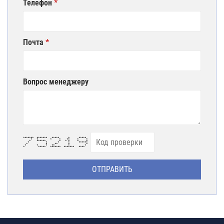
Телефон
Почта
Вопрос менеджеру
******* ******* ***** * *****
* * * * ** * *
* ****** * * * * *
* * * * ******
* * ** * *
* * * ** * *
* ***** ******* ******* ****