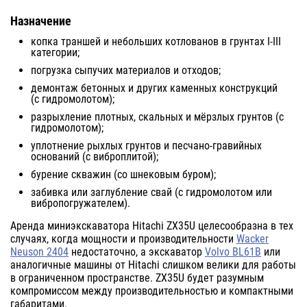
Назначение
копка траншей и небольших котлованов в грунтах I-III
категории;
погрузка сыпучих материалов и отходов;
демонтаж бетонных и других каменных конструкций
(с гидромолотом);
разрыхление плотных, скальных и мёрзлых грунтов (с
гидромолотом);
уплотнение рыхлых грунтов и песчано-гравийных
оснований (с виброплитой);
бурение скважин (со шнековым буром);
забивка или заглубление свай (с гидромолотом или
вибропогружателем).
Аренда миниэкскаватора Hitachi ZX35U целесообразна в тех
случаях, когда мощности и производительности
Wacker
Neuson 2404
недостаточно, а экскаватор
Volvo BL61B
или
аналогичные машины от Hitachi слишком велики для работы
в ограниченном пространстве. ZX35U будет разумным
компромиссом между производительностью и компактными
габаритами.