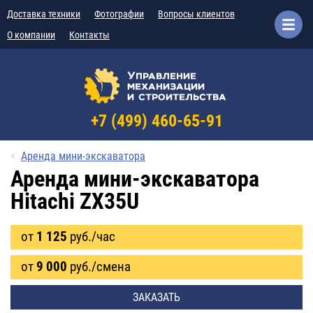
Доставка техники
Фотографии
Вопросы клиентов
О компании
Контакты
+7 (499) 460-65-91
Аренда мини-экскаватора
Аренда мини-экскаватора
Hitachi ZX35U
от
1 125
руб./час
от
9 000
руб./смена
ЗАКАЗАТЬ