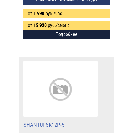
от
1 990
руб./час
от
15 920
руб./смена
Подробнее
SHANTUI SR12P-5