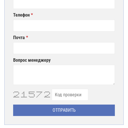
Телефон
Почта
Вопрос менеджеру
***** * ******* ******* *****
* * ** * * * *
* * * ****** * *
* * * * *
** * * * **
** * * * * **
******* ******* ***** * *******