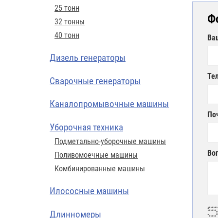
25 тонн
Ф
32 тонны
40 тонн
Ва
Дизель генераторы
Те
Сварочные генераторы
Каналопромывочные машины
По
Уборочная техника
Подметально-уборочные машины
Во
Поливомоечные машины
Комбинированные машины
Илососные машины
*****
*
Длинномеры
**
* *
* 
* 
****