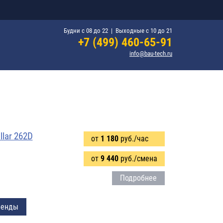
Будни c 08 до 22 | Выходные c 10 до 21
+7 (499) 460-65-91
info@bau-tech.ru
llar 262D
от
1 180
руб./час
от
9 440
руб./смена
Подробнее
ренды