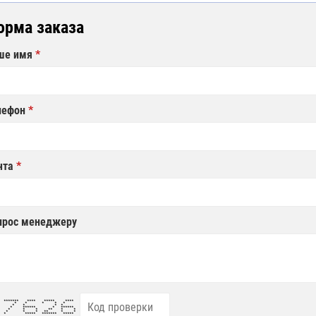
орма заказа
ше имя
лефон
чта
прос менеджеру
** ******* **** ***** ****
 * * * * *
**** * * * *
 ****** * ******
* * * ** * *
* * * * ** * *
* * ***** ******* *****