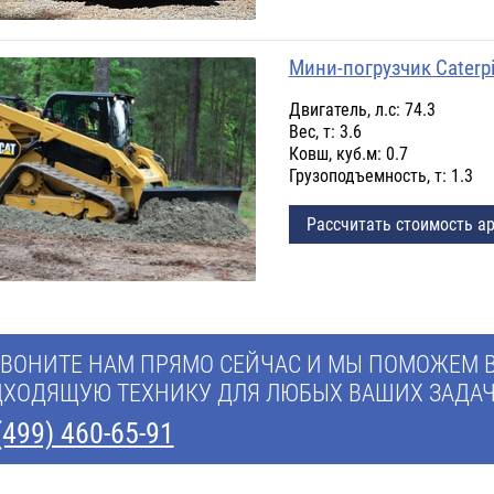
Мини-погрузчик Caterpi
Двигатель, л.с: 74.3
Вес, т: 3.6
Ковш, куб.м: 0.7
Грузоподъемность, т: 1.3
Рассчитать стоимость а
ВОНИТЕ НАМ ПРЯМО СЕЙЧАС И МЫ ПОМОЖЕМ 
ХОДЯЩУЮ ТЕХНИКУ ДЛЯ ЛЮБЫХ ВАШИХ ЗАДАЧ
(499) 460-65-91