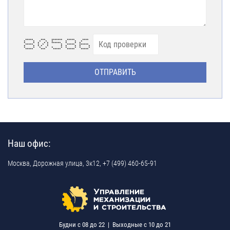
***** *** ******* ***** ****
* * * * * * * *
* * * * * ****** * * *
***** * * * * ***** ******
* * * * * * * * * *
* * * * * * * * * *
***** *** ***** ***** *****
Наш офис:
Москва,
Дорожная улица, 3к12,
+7 (499) 460-65-91
Будни c 08 до 22 | Выходные c 10 до 21